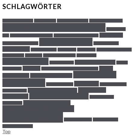
SCHLAGWÖRTER
Adsorptionstrockner
Axialventilator
Bautrockner-Einsatz
Bautrockner Funktion
Bautrockner mieten München
Bautrockner
Estricharten
Sets
Calciumsulfatestrich Estrich
Entfeuchter gegen Schimmel
Estrichtrocknung
Estrich selber verlegen
Estrich verlegen
Feuchtigkeit
Funktionsheizen
Geld sparen
Gesundheit
Gründliches Abdichten
des Gebäudes
Heizkosten
Horizontalabdichtung
Krankheiten
Luftfeuchtigkeit
mobile Elektrotherme
Mietminderung
mobiler
München
Power-
Bautrockner
Notwendigkeit der Neubautrocknung
Schimmelbefall
Bautrocknung
Schimmel an der Wand
Schimmelpilz
Stoßlüften
Soformaßnahmen
Termintrocknung
Ventilatoren
Trocknungsgeräte mieten
Tipps und Tricks
Vermietung Bautrockner
Vermietung
Vorbeugung von
Vorteile von Bautrockner
Schimmelpilz
Wasserschadenbeseitigung
Wasserschäden
Wäschetrocknung
Zementestriche
Zimmerdecke tropft
Top