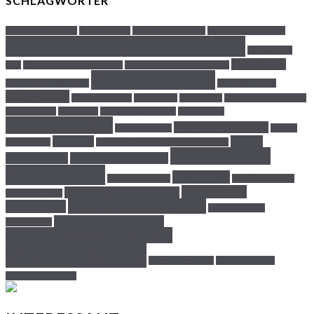
SCHLAGWÖRTER
Adsorptionstrockner
Axialventilator
Bautrockner-Einsatz
Bautrockner Funktion
Bautrockner mieten München
Bautrockner
Estricharten
Sets
Calciumsulfatestrich Estrich
Entfeuchter gegen Schimmel
Estrichtrocknung
Estrich selber verlegen
Estrich verlegen
Feuchtigkeit
Funktionsheizen
Geld sparen
Gesundheit
Gründliches Abdichten
des Gebäudes
Heizkosten
Horizontalabdichtung
Krankheiten
Luftfeuchtigkeit
mobile Elektrotherme
Mietminderung
mobiler
München
Power-
Bautrockner
Notwendigkeit der Neubautrocknung
Schimmelbefall
Bautrocknung
Schimmel an der Wand
Schimmelpilz
Stoßlüften
Soformaßnahmen
Termintrocknung
Ventilatoren
Trocknungsgeräte mieten
Tipps und Tricks
Vermietung Bautrockner
Vermietung
Vorbeugung von
Vorteile von Bautrockner
Schimmelpilz
Wasserschadenbeseitigung
Wasserschäden
Wäschetrocknung
Zementestriche
Zimmerdecke tropft