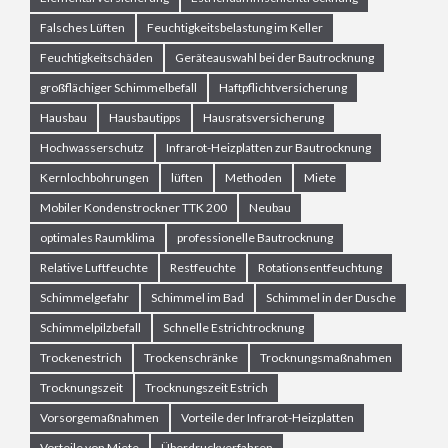
Falsches Lüften
Feuchtigkeitsbelastung im Keller
Feuchtigkeitschäden
Geräteauswahl bei der Bautrocknung
großflächiger Schimmelbefall
Haftpflichtversicherung
Hausbau
Hausbautipps
Hausratsversicherung
Hochwasserschutz
Infrarot-Heizplatten zur Bautrocknung
Kernlochbohrungen
lüften
Methoden
Miete
Mobiler Kondenstrockner TTK 200
Neubau
optimales Raumklima
professionelle Bautrocknung
Relative Luftfeuchte
Restfeuchte
Rotationsentfeuchtung
Schimmelgefahr
Schimmel im Bad
Schimmel in der Dusche
Schimmelpilzbefall
Schnelle Estrichtrocknung
Trockenestrich
Trockenschränke
Trocknungsmaßnahmen
Trocknungszeit
Trocknungszeit Estrich
Vorsorgemaßnahmen
Vorteile der Infrarot-Heizplatten
Vorteile von Miete
Überdruckverfahren