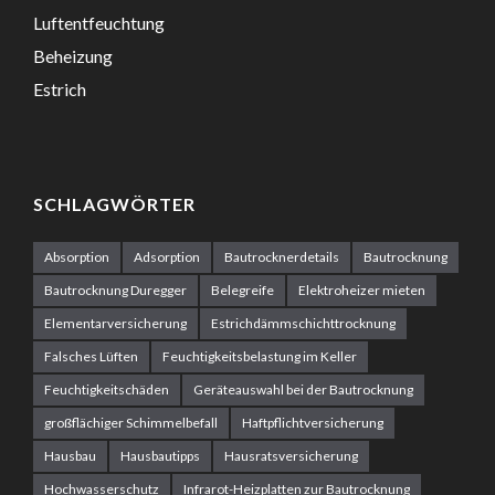
Luftentfeuchtung
Beheizung
Estrich
SCHLAGWÖRTER
Absorption
Adsorption
Bautrocknerdetails
Bautrocknung
Bautrocknung Duregger
Belegreife
Elektroheizer mieten
Elementarversicherung
Estrichdämmschichttrocknung
Falsches Lüften
Feuchtigkeitsbelastung im Keller
Feuchtigkeitschäden
Geräteauswahl bei der Bautrocknung
großflächiger Schimmelbefall
Haftpflichtversicherung
Hausbau
Hausbautipps
Hausratsversicherung
Hochwasserschutz
Infrarot-Heizplatten zur Bautrocknung