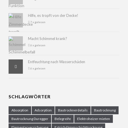
Hilfe, es tropft von der Decke!
7 x gelesen
Macht Schimmel krank?
6 x gelesen
Entfeuchtung nach Wasserschäden
6 x gelesen
SCHLAGWÖRTER
Absorption
Adsorption
Bautrocknerdetails
Bautrocknung
Bautrocknung Duregger
Belegreife
Elektroheizer mieten
Elementarversicherung
Estrichdämmschichttrocknung