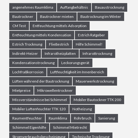
angenehmes Raumklima
Auffangbehältnis
Bauaustrocknung
Bautrockner
Bautrockner mieten
Bautrocknung im Winter
CM Test
Entfeuchtung mittels Adsorption
Entfeuchtung mittels Kondensation
Estrich Ratgeber
Estrich Trocknung
Fließestrich
Hilfe Schimmel!
Indirekt-Heizer
Infrarotheizplatten
Infrarottrocknung
Kondensationstrocknung
Leckorungsgerät
Lochfraßkorrosion
Luftfeuchtigkeit im Innenbereich
Lüften während der Bautrocknung
Mauerwerkstrocknung
Mietpreise
Mikrowellentrockner
Missverständnisse bei Schimmel
Mobiler Bautockner TTK 200
Mobiler Luftenfeuchter TTK 120
Notheizung
Raumentfeuchter
Raumklima
Rohrbruch
Sanierung
Schimmel Eigenhilfe
Schimmel Mietrecht
Stromverbrauchsbescheinigung
Technische Trocknung