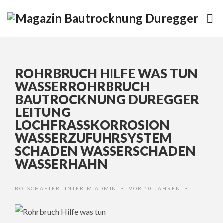
ROHRBRUCH HILFE WAS TUN
WASSERROHRBRUCH
BAUTROCKNUNG DUREGGER
LEITUNG
LOCHFRASSKORROSION W
ASSERZUFUHRSYSTEM S
CHADEN WASSERSCHADEN W
ASSERHAHN
BOTSCHAFTER:
INTERIM ADMIN
VOR 10 JAHREN
•
•