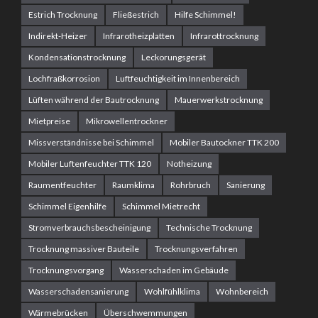
Estrich Trocknung
Fließestrich
Hilfe Schimmel!
Indirekt-Heizer
Infrarotheizplatten
Infrarottrocknung
Kondensationstrocknung
Leckorungsgerät
Lochfraßkorrosion
Luftfeuchtigkeit im Innenbereich
Lüften während der Bautrocknung
Mauerwerkstrocknung
Mietpreise
Mikrowellentrockner
Missverständnisse bei Schimmel
Mobiler Bautockner TTK 200
Mobiler Luftenfeuchter TTK 120
Notheizung
Raumentfeuchter
Raumklima
Rohrbruch
Sanierung
Schimmel Eigenhilfe
Schimmel Mietrecht
Stromverbrauchsbescheinigung
Technische Trocknung
Trocknung massiver Bauteile
Trocknungsverfahren
Trocknungsvorgang
Wasserschaden im Gebäude
Wasserschadensanierung
Wohlfühlklima
Wohnbereich
Wärmebrücken
Überschwemmungen