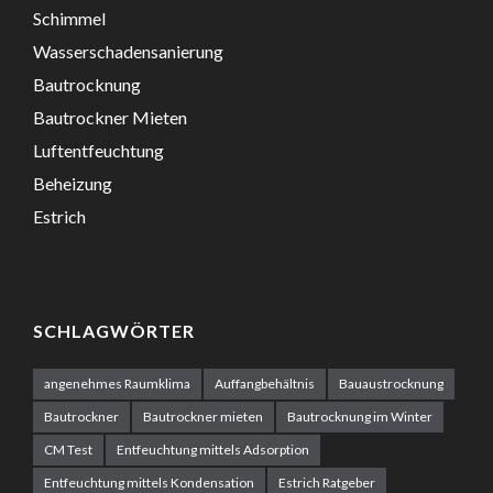
Schimmel
Wasserschadensanierung
Bautrocknung
Bautrockner Mieten
Luftentfeuchtung
Beheizung
Estrich
SCHLAGWÖRTER
angenehmes Raumklima
Auffangbehältnis
Bauaustrocknung
Bautrockner
Bautrockner mieten
Bautrocknung im Winter
CM Test
Entfeuchtung mittels Adsorption
Entfeuchtung mittels Kondensation
Estrich Ratgeber