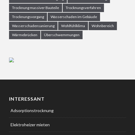
Trocknung massiver Bauteile
Trocknungsverfahren
Trocknungsvorgang
Wasserschaden im Gebäude
Wasserschadensanierung
Wohlfühlklima
Wohnbereich
Wärmebrücken
Überschwemmungen
INTERESSANT
Adsorptionstrocknung
Elektroheizer mieten