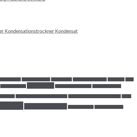
asserschaden
Drucklufttrockner
Dämmschicht
Entfeuchtungsgeräte
Entlüftung
Erste
Heizgeräte
Frostfreihaltung
Heizkosten minimieren
Heizung Entlüften
anfechten
Mietminderung wegen Schimmel
Mobiler Kondenstrockner TTK 400
Nasse
Wohnung
Schimmelschaden
Schimmelsporen
Trocknungsgeräte