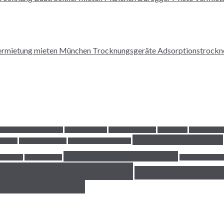
Wasserschadensanierung
Belegreifheizen
Bodenfeuchtigkeit
CA-Estriche
Checkliste W
Feuchtigkeitsprobleme
usgerät
Express Trocknung
Fahrtkostenberechnung
Maßnahmen bei Hochwasser
munwand
Leitungsbruch
Mietminderung 
Schimmelbeseitigung
Schimmel in der 
berschwemmung