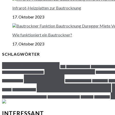
Infrarot-Heizplatten zur Bautrocknung
17. Oktober 2023
Wie funktioniert ein Bautrockner?
17. Oktober 2023
SCHLAGWÖRTER
Adsorptionstrocknung
Bau
Bautrockner Tipps
Bautrockner zur 
Estrich-Termintrocknung
Hilfe bei einem Wasserschaden
Estrichheizha
Hochwasser
Heizungsausfall
Hohlraumtrocknung
Hygrometer
Kom
Schimmelbekämpfung
Wände
Raumfeuchtigkeit
Ü
Trocknungsverhalten der Estriche
Unter-Estrich Trocknung
Ventilator
Wandfläche
INTERESSANT