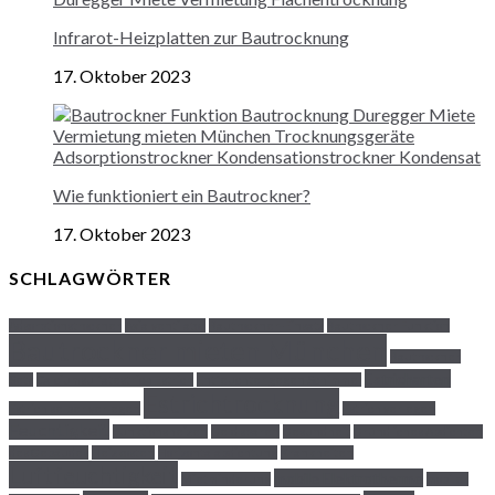
Infrarot-Heizplatten zur Bautrocknung
17. Oktober 2023
Wie funktioniert ein Bautrockner?
17. Oktober 2023
SCHLAGWÖRTER
Adsorptionstrockner
Axialventilator
Bautrockner-Einsatz
Bautrockner Funktion
Bautrockner mieten München
Bautrockner
Estricharten
Sets
Calciumsulfatestrich Estrich
Entfeuchter gegen Schimmel
Estrichtrocknung
Estrich selber verlegen
Estrich verlegen
Feuchtigkeit
Funktionsheizen
Geld sparen
Gesundheit
Gründliches Abdichten
des Gebäudes
Heizkosten
Horizontalabdichtung
Krankheiten
Luftfeuchtigkeit
mobile Elektrotherme
Mietminderung
mobiler