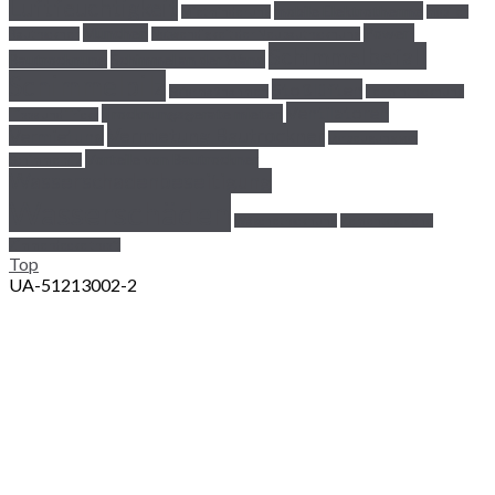
Luftfeuchtigkeit
mobile Elektrotherme
Mietminderung
mobiler
München
Power-
Bautrockner
Notwendigkeit der Neubautrocknung
Schimmelbefall
Bautrocknung
Schimmel an der Wand
Schimmelpilz
Stoßlüften
Soformaßnahmen
Termintrocknung
Ventilatoren
Trocknungsgeräte mieten
Tipps und Tricks
Vermietung Bautrockner
Vermietung
Vorbeugung von
Vorteile von Bautrockner
Schimmelpilz
Wasserschadenbeseitigung
Wasserschäden
Wäschetrocknung
Zementestriche
Zimmerdecke tropft
Top
UA-51213002-2