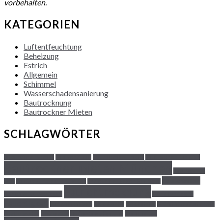
vorbehalten.
KATEGORIEN
Luftentfeuchtung
Beheizung
Estrich
Allgemein
Schimmel
Wasserschadensanierung
Bautrocknung
Bautrockner Mieten
SCHLAGWÖRTER
Adsorptionstrockner
Axialventilator
Bautrockner-Einsatz
Bautrockner Funktion
Bautrockner mieten München
Bautrockner
Estricharten
Sets
Calciumsulfatestrich Estrich
Entfeuchter gegen Schimmel
Estrichtrocknung
Estrich selber verlegen
Estrich verlegen
Feuchtigkeit
Funktionsheizen
Geld sparen
Gesundheit
Gründliches Abdichten
des Gebäudes
Heizkosten
Horizontalabdichtung
Krankheiten