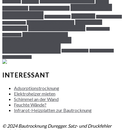
München
Power-
Bautrockner
Notwendigkeit der Neubautrocknung
Schimmelbefall
Bautrocknung
Schimmel an der Wand
Schimmelpilz
Stoßlüften
Soformaßnahmen
Termintrocknung
Ventilatoren
Trocknungsgeräte mieten
Tipps und Tricks
Vermietung Bautrockner
Vermietung
Vorbeugung von
Vorteile von Bautrockner
Schimmelpilz
Wasserschadenbeseitigung
Wasserschäden
Wäschetrocknung
Zementestriche
Zimmerdecke tropft
INTERESSANT
Adsorptionstrocknung
Elektroheizer mieten
Schimmel an der Wand
Feuchte Wände?
Infrarot-Heizplatten zur Bautrocknung
NACH OBEN
© 2024 Bautrocknung Duregger. Satz- und Druckfehler