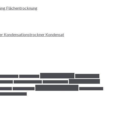
Feuchteschäden
Feuchte Wände
rversicherung
feuchter Keller
Infrarotheizplatte
krowellen
hohe Luftfeuchtigkeit
Infrarot-Heizsystem
Schimmelpilzbefall
feuchtung
Schimmelbildung
Schimmelpilzbefall
Überdruckverfahren