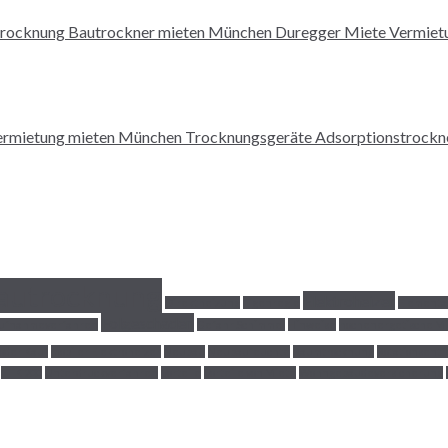
autrocknung
Elektroheizer
Direktheizung
Eigenregie
Elementa
Folgeschäden
aufnahmeverfahren
Gefahr Schimmel
Hinweise
hochenergetische Mi
oder Kauf
mobiler Elektroheizer
Neubau
Neubaufeuchte
Raumtrocknung
Rotationsent
TTK 200
Unterdruckverfahren
Vorteile
Vorteile von Miete
Wohngebäudeversicherung