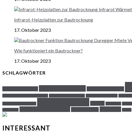
Infrarot-Heizplatten zur Bautrocknung
17. Oktober 2023
Wie funktioniert ein Bautrockner?
17. Oktober 2023
SCHLAGWÖRTER
B
Bautrockner Miete
Bautrockner kaufen
Bautrockner Vorteile
Feuchtigkeit beim Haus bauen
Feuchtigkeit im Neubau
Feuchtigkeitschäden
Fliesen
Luftentfeuchter
Lüftung
Kammerentfeuchtung
Methoden
Miete 
Technische Bautrocknung
Trocknung
Trockenestrich
vorbeugen
Trotec
INTERESSANT