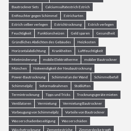
Bautrockner Sets
Calciumsulfatestrich Estrich
Entfeuchter gegen Schimmel
Estricharten
Estrich selber verlegen
Estrichtrocknung
Estrich verlegen
Feuchtigkeit
Funktionsheizen
Geld sparen
Gesundheit
Gründliches Abdichten des Gebäudes
Heizkosten
Horizontalabdichtung
Krankheiten
Luftfeuchtigkeit
Mietminderung
mobile Elektrotherme
mobiler Bautrockner
München
Notwendigkeit der Neubautrocknung
Power-Bautrocknung
Schimmel an der Wand
Schimmelbefall
Schimmelpilz
Soformaßnahmen
Stoßlüften
Termintrocknung
Tipps und Tricks
Trocknungsgeräte mieten
Ventilatoren
Vermietung
Vermietung Bautrockner
Vorbeugung von Schimmelpilz
Vorteile von Bautrockner
Wasserschadenbeseitigung
Wasserschäden
Wäschetrocknung
Zementestriche
Zimmerdecke tropft