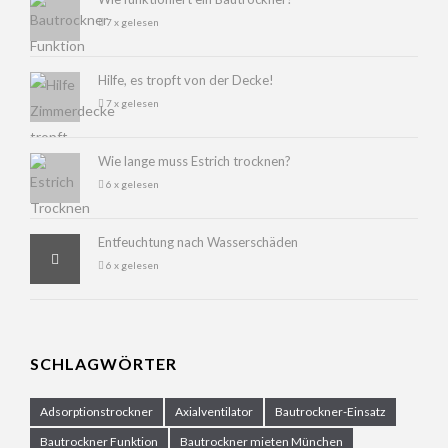
7 x gelesen
Hilfe, es tropft von der Decke!
7 x gelesen
Wie lange muss Estrich trocknen?
6 x gelesen
Entfeuchtung nach Wasserschäden
6 x gelesen
SCHLAGWÖRTER
Adsorptionstrockner
Axialventilator
Bautrockner-Einsatz
Bautrockner Funktion
Bautrockner mieten München