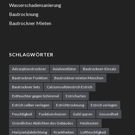
Wasserschadensanierung
Bautrocknung
Bautrockner Mieten
SCHLAGWÖRTER
Adsorptionstrockner
Axialventilator
Bautrockner-Einsatz
Bautrockner Funktion
Bautrockner mieten München
Bautrockner Sets
Calciumsulfatestrich Estrich
Entfeuchter gegen Schimmel
Estricharten
Estrich selber verlegen
Estrichtrocknung
Estrich verlegen
Feuchtigkeit
Funktionsheizen
Geld sparen
Gesundheit
Gründliches Abdichten des Gebäudes
Heizkosten
Horizontalabdichtung
Krankheiten
Luftfeuchtigkeit