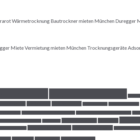
Bautrockner
Bautrockner mieten
Bautro
ch Trocknung
Fließestrich
Hilfe Schimmel!
Indirekt-Heizer
Infrarotheizplatten
fraßkorrosion
Luftfeuchtigkeit im Innenbereich
Lüften während der Bautrocknung
Maue
Rohrbr
Raumentfeuchter
Raumklima
r Luftenfeuchter TTK 120
Notheizung
Trocknungsverfahren
Trocknungsvorgang
assiver Bauteile
Wasserschaden
hlklima
Wohnbereich
Wärmebrücken
Überschwemmungen