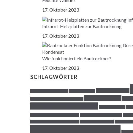
Feuchte Wände?
17. Oktober 2023
Infrarot-Heizplatten zur Bautrocknung
17. Oktober 2023
Wie funktioniert ein Bautrockner?
17. Oktober 2023
SCHLAGWÖRTER
Bauaustrocknung
angenehmes Raumklima
Auffangbehältnis
Estrich Ratgeber
Estri
Entfeuchtung mittels Kondensation
Kondensationstrocknung
Leckorungsgerät
Loch
Missverständnisse bei Schimmel
Mobiler Bautockner TTK 200
Mobile
Stromverbrauchsbescheinigung
Technische Trocknung
Trocknung m
Wasserschadensanierung
Wohlfü