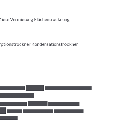
CM Test
cknung im Winter
Entfeuchtung mittels Adsorption
Infrarottrocknung
Mietpreise
rwerkstrocknung
Mikrowellentrockner
uch
Sanierung
Schimmel Eigenhilfe
Schimmel Mietrecht
 im Gebäude