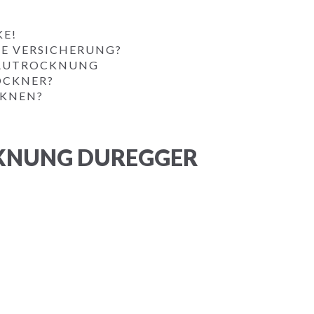
KE!
IE VERSICHERUNG?
BAUTROCKNUNG
OCKNER?
CKNEN?