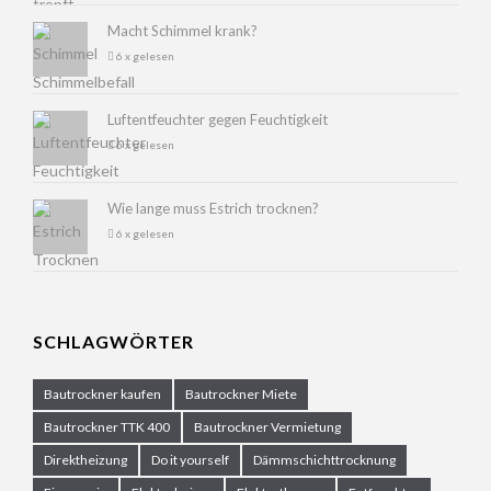
Macht Schimmel krank?
6 x gelesen
Luftentfeuchter gegen Feuchtigkeit
6 x gelesen
Wie lange muss Estrich trocknen?
6 x gelesen
SCHLAGWÖRTER
Bautrockner kaufen
Bautrockner Miete
Bautrockner TTK 400
Bautrockner Vermietung
Direktheizung
Do it yourself
Dämmschichttrocknung