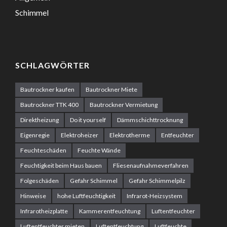
Schimmel
SCHLAGWÖRTER
Bautrockner kaufen
Bautrockner Miete
Bautrockner TTK 400
Bautrockner Vermietung
Direktheizung
Do it yourself
Dämmschichttrocknung
Eigenregie
Elektroheizer
Elektrotherme
Entfeuchter
Feuchteschäden
Feuchte Wände
Feuchtigkeit beim Haus bauen
Fliesenaufnahmeverfahren
Folgeschäden
Gefahr Schimmel
Gefahr Schimmelpilz
Hinweise
hohe Luftfeuchtigkeit
Infrarot-Heizsystem
Infrarotheizplatte
Kammerentfeuchtung
Luftentfeuchter
Luftentfeuchter mieten
Luftentfeuchtung
Luftfeuchte