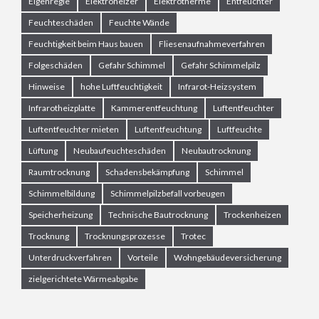
Eigenregie
Elektroheizer
Elektrotherme
Entfeuchter
Feuchteschäden
Feuchte Wände
Feuchtigkeit beim Haus bauen
Fliesenaufnahmeverfahren
Folgeschäden
Gefahr Schimmel
Gefahr Schimmelpilz
Hinweise
hohe Luftfeuchtigkeit
Infrarot-Heizsystem
Infrarotheizplatte
Kammerentfeuchtung
Luftentfeuchter
Luftentfeuchter mieten
Luftentfeuchtung
Luftfeuchte
Lüftung
Neubaufeuchteschäden
Neubautrocknung
Raumtrocknung
Schadensbekämpfung
Schimmel
Schimmelbildung
Schimmelpilzbefall vorbeugen
Speicherheizung
Technische Bautrocknung
Trockenheizen
Trocknung
Trocknungsprozesse
Trotec
Unterdruckverfahren
Vorteile
Wohngebäudeversicherung
zielgerichtete Wärmeabgabe