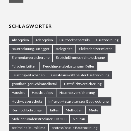
SCHLAGWÖRTER
Absorption
Adsorption
Bautrocknerdetails
Bautrocknung
Bautrocknung Duregger
Belegreife
Elektroheizer mieten
Elementarversicherung
Estrichdämmschichttrocknung
Falsches Lüften
Feuchtigkeitsbelastung im Keller
Feuchtigkeitschäden
Geräteauswahl bei der Bautrocknung
großflächiger Schimmelbefall
Haftpflichtversicherung
Hausbau
Hausbautipps
Hausratsversicherung
Hochwasserschutz
Infrarot-Heizplatten zur Bautrocknung
Kernlochbohrungen
lüften
Methoden
Miete
Mobiler Kondenstrockner TTK 200
Neubau
optimales Raumklima
professionelle Bautrocknung