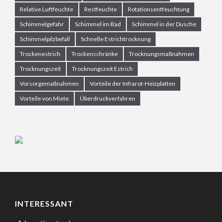
Relative Luftfeuchte
Restfeuchte
Rotationsentfeuchtung
Schimmelgefahr
Schimmel im Bad
Schimmel in der Dusche
Schimmelpilzbefall
Schnelle Estrichtrocknung
Trockenestrich
Trockenschränke
Trocknungsmaßnahmen
Trocknungszeit
Trocknungszeit Estrich
Vorsorgemaßnahmen
Vorteile der Infrarot-Heizplatten
Vorteile von Miete
Überdruckverfahren
INTERESSANT