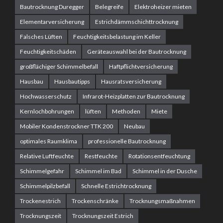
Bautrocknung Duregger
Belegreife
Elektroheizer mieten
Elementarversicherung
Estrichdämmschichttrocknung
Falsches Lüften
Feuchtigkeitsbelastung im Keller
Feuchtigkeitschäden
Geräteauswahl bei der Bautrocknung
großflächiger Schimmelbefall
Haftpflichtversicherung
Hausbau
Hausbautipps
Hausratsversicherung
Hochwasserschutz
Infrarot-Heizplatten zur Bautrocknung
Kernlochbohrungen
lüften
Methoden
Miete
Mobiler Kondenstrockner TTK 200
Neubau
optimales Raumklima
professionelle Bautrocknung
Relative Luftfeuchte
Restfeuchte
Rotationsentfeuchtung
Schimmelgefahr
Schimmel im Bad
Schimmel in der Dusche
Schimmelpilzbefall
Schnelle Estrichtrocknung
Trockenestrich
Trockenschränke
Trocknungsmaßnahmen
Trocknungszeit
Trocknungszeit Estrich