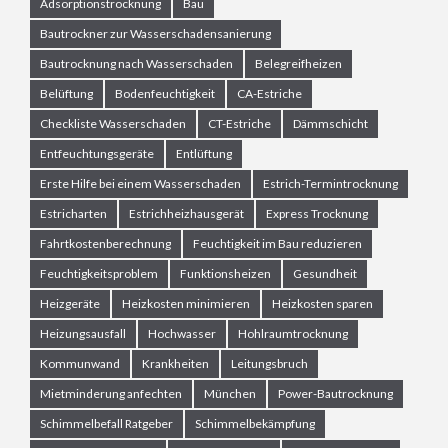
Adsorptionstrocknung
Bau
Bautrockner zur Wasserschadensanierung
Bautrocknung nach Wasserschaden
Belegreifheizen
Belüftung
Bodenfeuchtigkeit
CA-Estriche
Checkliste Wasserschaden
CT-Estriche
Dämmschicht
Entfeuchtungsgeräte
Entlüftung
Erste Hilfe bei einem Wasserschaden
Estrich-Termintrocknung
Estricharten
Estrichheizhausgerät
Express Trocknung
Fahrtkostenberechnung
Feuchtigkeit im Bau reduzieren
Feuchtigkeitsproblem
Funktionsheizen
Gesundheit
Heizgeräte
Heizkosten minimieren
Heizkosten sparen
Heizungsausfall
Hochwasser
Hohlraumtrocknung
Kommunwand
Krankheiten
Leitungsbruch
Mietminderung anfechten
München
Power-Bautrocknung
Schimmelbefall Ratgeber
Schimmelbekämpfung