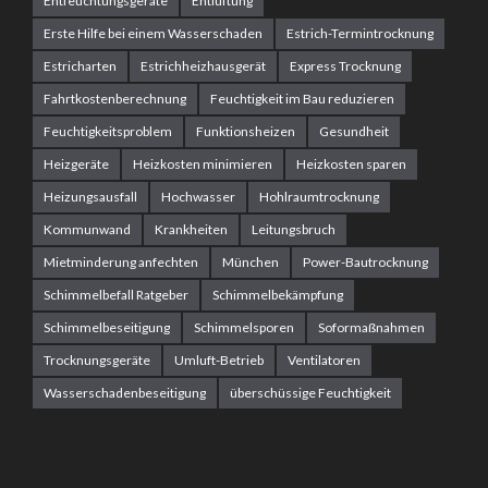
Entfeuchtungsgeräte
Entlüftung
Erste Hilfe bei einem Wasserschaden
Estrich-Termintrocknung
Estricharten
Estrichheizhausgerät
Express Trocknung
Fahrtkostenberechnung
Feuchtigkeit im Bau reduzieren
Feuchtigkeitsproblem
Funktionsheizen
Gesundheit
Heizgeräte
Heizkosten minimieren
Heizkosten sparen
Heizungsausfall
Hochwasser
Hohlraumtrocknung
Kommunwand
Krankheiten
Leitungsbruch
Mietminderung anfechten
München
Power-Bautrocknung
Schimmelbefall Ratgeber
Schimmelbekämpfung
Schimmelbeseitigung
Schimmelsporen
Soformaßnahmen
Trocknungsgeräte
Umluft-Betrieb
Ventilatoren
Wasserschadenbeseitigung
überschüssige Feuchtigkeit