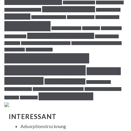
Estrich-Termintrocknung
Estrichheizhausgerät
Express Trocknung
Feuchtigkeitsprobleme
Fahrtkostenberechnung
Frostfreihaltung
Heizgeräte
Heizkosten minimieren
Heizung Entlüften
Heizungsausfall
Hochwasser
Hohlraumtrocknung
Hygrometer
Kommunwand
Maßnahmen bei Hochwasser
Leitungsbruch
Mietminderung
anfechten
Mietminderung wegen Schimmel
Mobiler Kondenstrockner TTK 400
Nasse Wände
Raumfeuchtigkeit
Schimmelbekämpfung
Schimmelbeseitigung
Schimmel in
der Wohnung
Schimmelschaden
Schimmelsporen
Trocknungsgeräte
Trocknungsverhalten der Estriche
Unter-Estrich Trocknung
Überschwemmung
Ventilator
Wandfläche
INTERESSANT
Adsorptionstrocknung