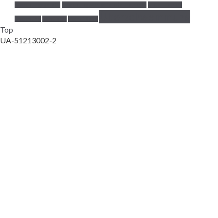
Trocknungsgeräte
Trocknungsverhalten der Estriche
Unter-Estrich
Überschwemmung
Trocknung
Ventilator
Wandfläche
Top
UA-51213002-2