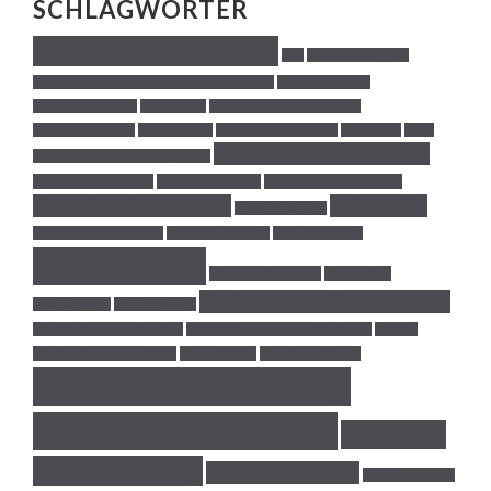
SCHLAGWÖRTER
Adsorptionstrocknung
Bau
Bautrockner Tipps
Bautrockner zur Wasserschadensanierung
Belegreifheizen
Bodenfeuchtigkeit
CA-Estriche
Checkliste Wasserschaden
Drucklufttrockner
Dämmschicht
Entfeuchtungsgeräte
Entlüftung
Erste
Estrich-Termintrocknung
Hilfe bei einem Wasserschaden
Estrichheizhausgerät
Express Trocknung
Fahrtkostenberechnung
Feuchtigkeitsprobleme
Heizgeräte
Frostfreihaltung
Heizkosten minimieren
Heizung Entlüften
Heizungsausfall
Hochwasser
Hohlraumtrocknung
Hygrometer
Maßnahmen bei Hochwasser
Kommunwand
Leitungsbruch
Mietminderung anfechten
Mietminderung wegen Schimmel
Mobiler
Kondenstrockner TTK 400
Nasse Wände
Raumfeuchtigkeit
Schimmelbekämpfung
Schimmelbeseitigung
Schimmel
in der Wohnung
Schimmelschaden
Schimmelsporen