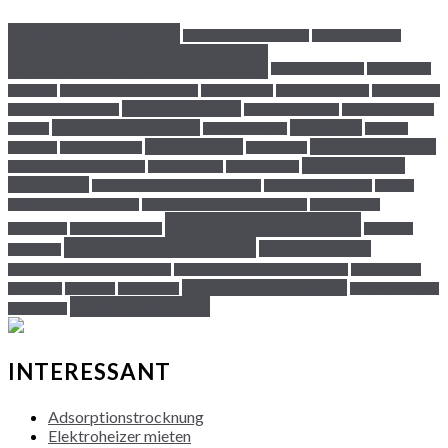
Adsorptionstrocknung
angenehmes Raumklima
Auffangbehältnis
Bautrockner mieten
Bautrockner Tipps
Bautrockner
Transport
Checkliste Wasserschaden
Direkt-Heizer
Drucklufttrockner
Dämmschicht
Estrich Trocknung
Entfeuchtungsgeräte
Express Trocknung
Feuchtigkeit beim
Feuchtigkeitsprobleme
Heizgeräte
Neubau
Frostfreihaltung
Heizung
Hilfe Schimmel!
Infrarot-Heizplatte
Entlüften
Heizungsausfall
Hygrometer
Maßnahmen bei
Infrarotheizplatten mieten
Leitungsbruch
Luftaustausch
Hochwasser
Mietminderung wegen Schimmel
Mikrowellentrockner
Mobiler
Kondenstrockner TTK 400
Mobiler Luftenfeuchter TTK 600
Nasse Wände
Schimmelbeseitigung
Notheizung
Raumfeuchtigkeit
Schimmel
Schimmel in der Wohnung
Schimmelschaden
Eigenhilfe
Stromverbrauchsbescheinigung
Trocknungsverhalten der Estriche
Unter-Estrich
Wasserschaden Ratgeber
Trocknung
Ventilator
Wandfläche
Wetterbedingter
Überschwemmung
Starkregen
INTERESSANT
Adsorptionstrocknung
Elektroheizer mieten