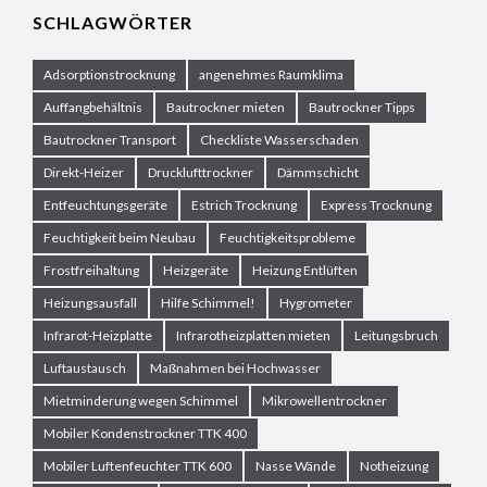
SCHLAGWÖRTER
Adsorptionstrocknung
angenehmes Raumklima
Auffangbehältnis
Bautrockner mieten
Bautrockner Tipps
Bautrockner Transport
Checkliste Wasserschaden
Direkt-Heizer
Drucklufttrockner
Dämmschicht
Entfeuchtungsgeräte
Estrich Trocknung
Express Trocknung
Feuchtigkeit beim Neubau
Feuchtigkeitsprobleme
Frostfreihaltung
Heizgeräte
Heizung Entlüften
Heizungsausfall
Hilfe Schimmel!
Hygrometer
Infrarot-Heizplatte
Infrarotheizplatten mieten
Leitungsbruch
Luftaustausch
Maßnahmen bei Hochwasser
Mietminderung wegen Schimmel
Mikrowellentrockner
Mobiler Kondenstrockner TTK 400
Mobiler Luftenfeuchter TTK 600
Nasse Wände
Notheizung