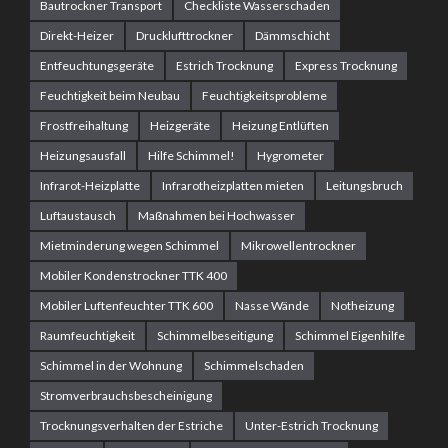
Bautrockner Transport
Checkliste Wasserschaden
Direkt-Heizer
Drucklufttrockner
Dämmschicht
Entfeuchtungsgeräte
Estrich Trocknung
Express Trocknung
Feuchtigkeit beim Neubau
Feuchtigkeitsprobleme
Frostfreihaltung
Heizgeräte
Heizung Entlüften
Heizungsausfall
Hilfe Schimmel!
Hygrometer
Infrarot-Heizplatte
Infrarotheizplatten mieten
Leitungsbruch
Luftaustausch
Maßnahmen bei Hochwasser
Mietminderung wegen Schimmel
Mikrowellentrockner
Mobiler Kondenstrockner TTK 400
Mobiler Luftenfeuchter TTK 600
Nasse Wände
Notheizung
Raumfeuchtigkeit
Schimmelbeseitigung
Schimmel Eigenhilfe
Schimmel in der Wohnung
Schimmelschaden
Stromverbrauchsbescheinigung
Trocknungsverhalten der Estriche
Unter-Estrich Trocknung