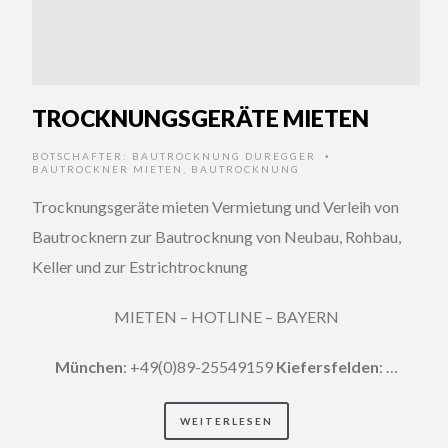
TROCKNUNGSGERÄTE MIETEN
BOTSCHAFTER:
BAUTROCKNUNG DUREGGER
•
BAUTROCKNER MIETEN
,
BAUTROCKNUNG
Trocknungsgeräte mieten Vermietung und Verleih von
Bautrocknern zur Bautrocknung von Neubau, Rohbau,
Keller und zur Estrichtrocknung
MIETEN – HOTLINE – BAYERN
München
: +49(0)89-25549159
Kiefersfelden
: …
WEITERLESEN