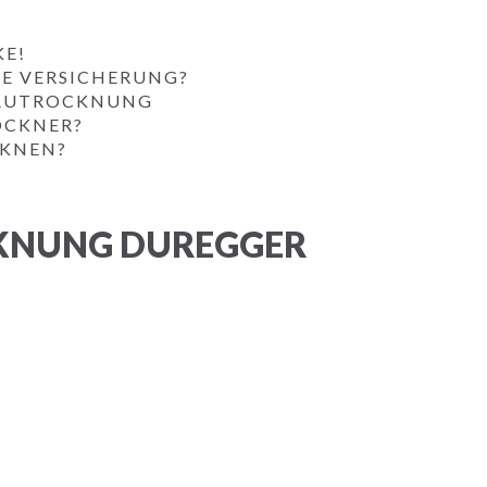
KE!
IE VERSICHERUNG?
BAUTROCKNUNG
OCKNER?
CKNEN?