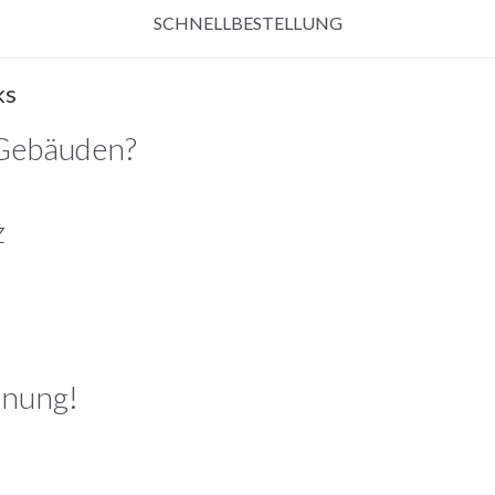
SCHNELLBESTELLUNG
ks
 Gebäuden?
z
hnung!