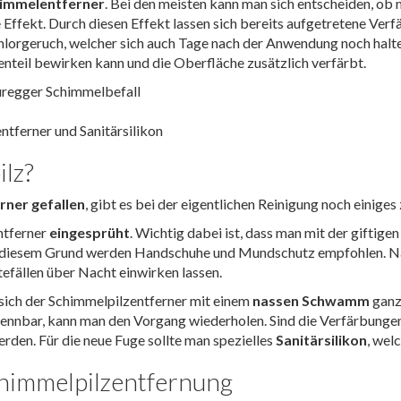
immelentferner
. Bei den meisten kann man sich entscheiden, o
 Effekt. Durch diesen Effekt lassen sich bereits aufgetretene Verf
hlorgeruch, welcher sich auch Tage nach der Anwendung noch halte
nteil bewirken kann und die Oberfläche zusätzlich verfärbt.
tferner und Sanitärsilikon
lz?
rner gefallen
, gibt es bei der eigentlichen Reinigung noch einiges
ntferner
eingesprüht
. Wichtig dabei ist, dass man mit der giftig
s diesem Grund werden Handschuhe und Mundschutz empfohlen. Na
fällen über Nacht einwirken lassen.
sich der Schimmelpilzentferner mit einem
nassen Schwamm
ganz 
rkennbar, kann man den Vorgang wiederholen. Sind die Verfärbung
werden. Für die neue Fuge sollte man spezielles
Sanitärsilikon
, wel
chimmelpilzentfernung