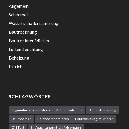
Allgemein
Schimmel
Wasserschadensanierung
Bautrocknung
Bautrockner Mieten
Luftentfeuchtung
Beheizung
Estrich
SCHLAGWÖRTER
angenehmes Raumklima
Auffangbehältnis
Bauaustrocknung
Bautrockner
Bautrockner mieten
Bautrocknung im Winter
CM Test
Entfeuchtung mittels Adsorption