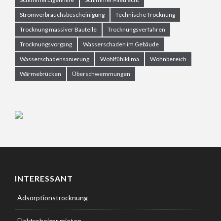
Stromverbrauchsbescheinigung
Technische Trocknung
Trocknung massiver Bauteile
Trocknungsverfahren
Trocknungsvorgang
Wasserschaden im Gebäude
Wasserschadensanierung
Wohlfühlklima
Wohnbereich
Wärmebrücken
Überschwemmungen
INTERESSANT
Adsorptionstrocknung
Elektroheizer mieten