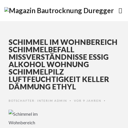
SCHIMMEL IM WOHNBEREICH
SCHIMMELBEFALL
MISSVERSTÄNDNISSE ESSIG
ALKOHOL WOHNUNG
SCHIMMELPILZ
LUFTFEUCHTIGKEIT KELLER
DÄMMUNG ETHYL
BOTSCHAFTER:
INTERIM ADMIN
VOR 9 JAHREN
•
•