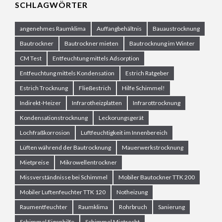
SCHLAGWÖRTER
angenehmes Raumklima
Auffangbehältnis
Bauaustrocknung
Bautrockner
Bautrockner mieten
Bautrocknung im Winter
CM Test
Entfeuchtung mittels Adsorption
Entfeuchtung mittels Kondensation
Estrich Ratgeber
Estrich Trocknung
Fließestrich
Hilfe Schimmel!
Indirekt-Heizer
Infrarotheizplatten
Infrarottrocknung
Kondensationstrocknung
Leckorungsgerät
Lochfraßkorrosion
Luftfeuchtigkeit im Innenbereich
Lüften während der Bautrocknung
Mauerwerkstrocknung
Mietpreise
Mikrowellentrockner
Missverständnisse bei Schimmel
Mobiler Bautockner TTK 200
Mobiler Luftenfeuchter TTK 120
Notheizung
Raumentfeuchter
Raumklima
Rohrbruch
Sanierung
Schimmel Eigenhilfe
Schimmel Mietrecht