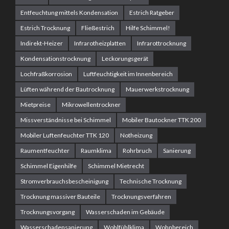
Entfeuchtung mittels Kondensation
Estrich Ratgeber
Estrich Trocknung
Fließestrich
Hilfe Schimmel!
Indirekt-Heizer
Infrarotheizplatten
Infrarottrocknung
Kondensationstrocknung
Leckorungsgerät
Lochfraßkorrosion
Luftfeuchtigkeit im Innenbereich
Lüften während der Bautrocknung
Mauerwerkstrocknung
Mietpreise
Mikrowellentrockner
Missverständnisse bei Schimmel
Mobiler Bautockner TTK 200
Mobiler Luftenfeuchter TTK 120
Notheizung
Raumentfeuchter
Raumklima
Rohrbruch
Sanierung
Schimmel Eigenhilfe
Schimmel Mietrecht
Stromverbrauchsbescheinigung
Technische Trocknung
Trocknung massiver Bauteile
Trocknungsverfahren
Trocknungsvorgang
Wasserschaden im Gebäude
Wasserschadensanierung
Wohlfühlklima
Wohnbereich