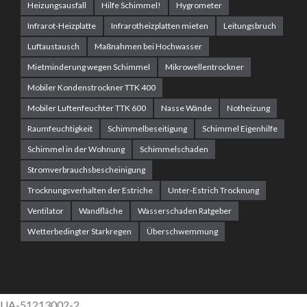
Heizungsausfall
Hilfe Schimmel!
Hygrometer
Infrarot-Heizplatte
Infrarotheizplatten mieten
Leitungsbruch
Luftaustausch
Maßnahmen bei Hochwasser
Mietminderung wegen Schimmel
Mikrowellentrockner
Mobiler Kondenstrockner TTK 400
Mobiler Luftenfeuchter TTK 600
Nasse Wände
Notheizung
ALLGEMEIN
Raumfeuchtigkeit
Schimmelbeseitigung
Schimmel Eigenhilfe
WASSERSCHADENSANIERUNG
Schimmel in der Wohnung
Schimmelschaden
BAUTROCKNUNG
Stromverbrauchsbescheinigung
FEUCHTE WÄNDE?
Trocknungsverhalten der Estriche
Unter-Estrich Trocknung
Ventilator
Wandfläche
Wasserschaden Ratgeber
Wetterbedingter Starkregen
Überschwemmung
VOR 3 JAHREN
UA-51213002-2