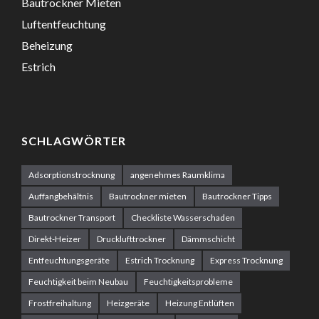
Bautrockner Mieten
VOR 3 JAHREN
Luftentfeuchtung
Beheizung
Estrich
SCHLAGWÖRTER
SCHIMMEL
Adsorptionstrocknung
angenehmes Raumklima
Auffangbehältnis
Bautrockner mieten
Bautrockner Tipps
SCHIMMEL AN DER
Bautrockner Transport
Checkliste Wasserschaden
WAND
Direkt-Heizer
Drucklufttrockner
Dämmschicht
Entfeuchtungsgeräte
Estrich Trocknung
Express Trocknung
Feuchtigkeit beim Neubau
Feuchtigkeitsprobleme
VOR 3 JAHREN
Frostfreihaltung
Heizgeräte
Heizung Entlüften