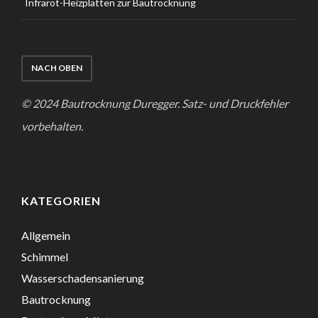
Infrarot-Heizplatten zur Bautrocknung
VOR 3 JAHREN
NACH OBEN
© 2024 Bautrocknung Duregger. Satz- und Druckfehler
vorbehalten.
KATEGORIEN
BEHEIZUNG
Allgemein
ELEKTROHEIZER
Schimmel
MIETEN
Wasserschadensanierung
Bautrocknung