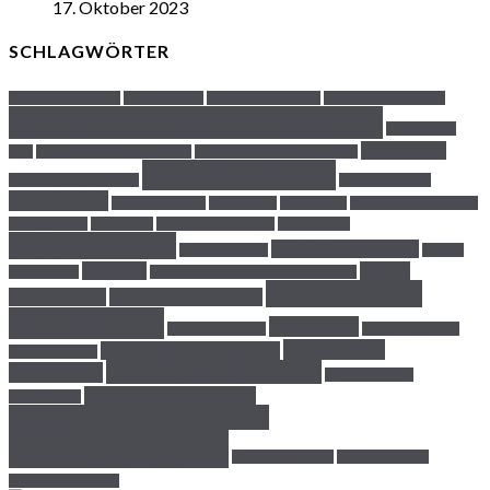
17. Oktober 2023
SCHLAGWÖRTER
Adsorptionstrockner
Axialventilator
Bautrockner-Einsatz
Bautrockner Funktion
Bautrockner mieten München
Bautrockner
Estricharten
Sets
Calciumsulfatestrich Estrich
Entfeuchter gegen Schimmel
Estrichtrocknung
Estrich selber verlegen
Estrich verlegen
Feuchtigkeit
Funktionsheizen
Geld sparen
Gesundheit
Gründliches Abdichten
des Gebäudes
Heizkosten
Horizontalabdichtung
Krankheiten
Luftfeuchtigkeit
mobile Elektrotherme
Mietminderung
mobiler
München
Power-
Bautrockner
Notwendigkeit der Neubautrocknung
Schimmelbefall
Bautrocknung
Schimmel an der Wand
Schimmelpilz
Stoßlüften
Soformaßnahmen
Termintrocknung
Ventilatoren
Trocknungsgeräte mieten
Tipps und Tricks
Vermietung Bautrockner
Vermietung
Vorbeugung von
Vorteile von Bautrockner
Schimmelpilz
Wasserschadenbeseitigung
Wasserschäden
Wäschetrocknung
Zementestriche
Zimmerdecke tropft