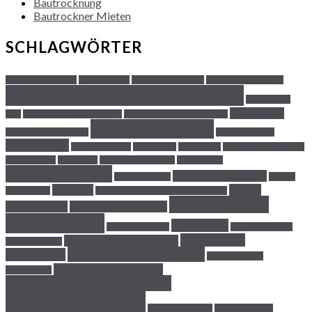
Bautrocknung
Bautrockner Mieten
SCHLAGWÖRTER
Adsorptionstrockner
Axialventilator
Bautrockner-Einsatz
Bautrockner Funktion
Bautrockner mieten München
Bautrockner
Estricharten
Sets
Calciumsulfatestrich Estrich
Entfeuchter gegen Schimmel
Estrichtrocknung
Estrich selber verlegen
Estrich verlegen
Feuchtigkeit
Funktionsheizen
Geld sparen
Gesundheit
Gründliches Abdichten
des Gebäudes
Heizkosten
Horizontalabdichtung
Krankheiten
Luftfeuchtigkeit
mobile Elektrotherme
Mietminderung
mobiler
München
Power-
Bautrockner
Notwendigkeit der Neubautrocknung
Schimmelbefall
Bautrocknung
Schimmel an der Wand
Schimmelpilz
Stoßlüften
Soformaßnahmen
Termintrocknung
Ventilatoren
Trocknungsgeräte mieten
Tipps und Tricks
Vermietung Bautrockner
Vermietung
Vorbeugung von
Vorteile von Bautrockner
Schimmelpilz
Wasserschadenbeseitigung
Wasserschäden
Wäschetrocknung
Zementestriche