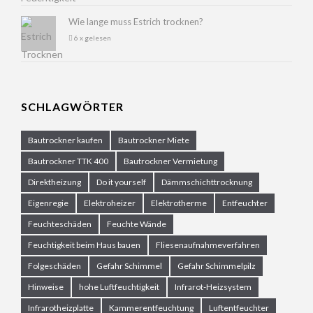
Wie lange muss Estrich trocknen?
6 x gelesen
SCHLAGWÖRTER
Bautrockner kaufen
Bautrockner Miete
Bautrockner TTK 400
Bautrockner Vermietung
Direktheizung
Do it yourself
Dämmschichttrocknung
Eigenregie
Elektroheizer
Elektrotherme
Entfeuchter
Feuchteschäden
Feuchte Wände
Feuchtigkeit beim Haus bauen
Fliesenaufnahmeverfahren
Folgeschäden
Gefahr Schimmel
Gefahr Schimmelpilz
Hinweise
hohe Luftfeuchtigkeit
Infrarot-Heizsystem
Infrarotheizplatte
Kammerentfeuchtung
Luftentfeuchter