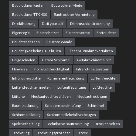
Bautrockner kaufen
Bautrockner Miete
Bautrockner TTK 400
Bautrockner Vermietung
Direktheizung
Do it yourself
Dämmschichttrocknung
Eigenregie
Elektroheizer
Elektrotherme
Entfeuchter
Feuchteschäden
Feuchte Wände
Feuchtigkeit beim Haus bauen
Fliesenaufnahmeverfahren
Folgeschäden
Gefahr Schimmel
Gefahr Schimmelpilz
Hinweise
hohe Luftfeuchtigkeit
Infrarot-Heizsystem
Infrarotheizplatte
Kammerentfeuchtung
Luftentfeuchter
Luftentfeuchter mieten
Luftentfeuchtung
Luftfeuchte
Lüftung
Neubaufeuchteschäden
Neubautrocknung
Raumtrocknung
Schadensbekämpfung
Schimmel
Schimmelbildung
Schimmelpilzbefall vorbeugen
Speicherheizung
Technische Bautrocknung
Trockenheizen
Trocknung
Trocknungsprozesse
Trotec