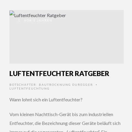
VOR 3 JAHREN
LUFTENTFEUCHTER RATGEBER
BOTSCHAFTER:
BAUTROCKNUNG DUREGGER
•
LUFTENTFEUCHTUNG
Wann lohnt sich ein Luftentfeuchter?
Vom kleinen Nachttisch-Gerät bis zum industriellen
Entfeuchter, die Bezeichnung dieser Geräte beläuft sich
immer auf die sogenannten „
Luftentfeuchter
“. Ein