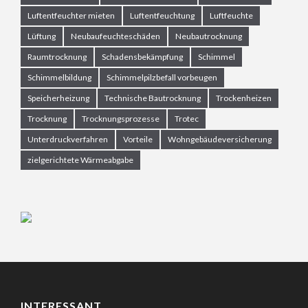
Luftentfeuchter mieten
Luftentfeuchtung
Luftfeuchte
Lüftung
Neubaufeuchteschäden
Neubautrocknung
Raumtrocknung
Schadensbekämpfung
Schimmel
Schimmelbildung
Schimmelpilzbefall vorbeugen
Speicherheizung
Technische Bautrocknung
Trockenheizen
Trocknung
Trocknungsprozesse
Trotec
Unterdruckverfahren
Vorteile
Wohngebäudeversicherung
zielgerichtete Wärmeabgabe
INTERESSANT