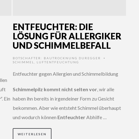
ENTFEUCHTER: DIE
LÖSUNG FÜR ALLERGIKER
UND SCHIMMELBEFALL
BOTSCHAFTER:
BAUTROCKNUNG DUREGGER
•
SCHIMMEL
,
LUFTENTFEUCHTUNG
Entfeuchter gegen Allergien und Schimmelbildung
llen
uft
Schimmelpilz kommt nicht selten vor
, wir alle
r
“. Ein
haben ihn bereits in irgendeiner Form zu Gesicht
bekommen. Aber wie entsteht Schimmel überhaupt
und wodurch können
Entfeuchter
Abhilfe …
WEITERLESEN