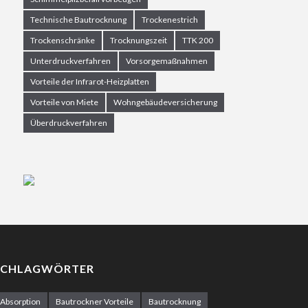
Technische Bautrocknung
Trockenestrich
Trockenschränke
Trocknungszeit
TTK 200
Unterdruckverfahren
Vorsorgemaßnahmen
Vorteile der Infrarot-Heizplatten
Vorteile von Miete
Wohngebäudeversicherung
Überdruckverfahren
SCHLAGWÖRTER
Absorption
Bautrockner Vorteile
Bautrocknung