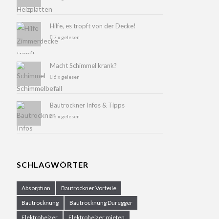
Hilfe, es tropft von der Decke!
7 x gelesen
Macht Schimmel krank?
6 x gelesen
Bautrockner Infos & Tipps
6 x gelesen
SCHLAGWÖRTER
Absorption
Bautrockner Vorteile
Bautrocknung
Bautrocknung Duregger
Elektroheizer
Elektroheizer mieten