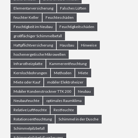
Elementarversicherung
Falsches Lüften
feuchter Keller
Feuchteschäden
Feuchtigkeit im Neubau
Feuchtigkeitschäden
großflächiger Schimmelbefall
Haftpflichtversicherung
Hausbau
Hinweise
hochenergetische Mikrowellen
Infrarotheizplatte
Kammerentfeuchtung
Kernlochbohrungen
Methoden
Miete
Miete oder Kauf
mobiler Elektroheizer
Mobiler Kondenstrockner TTK 200
Neubau
Neubaufeuchte
optimales Raumklima
Relative Luftfeuchte
Restfeuchte
Rotationsentfeuchtung
Schimmel in der Dusche
Schimmelpilzbefall
Schimmelpilzbefall vorbeugen