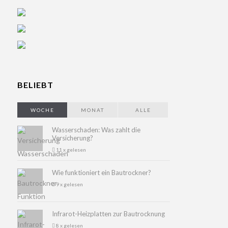
BELIEBT
WOCHE
MONAT
ALLE
Wasserschaden: Was zahlt die
Versicherung?
11 x gelesen
Wie funktioniert ein Bautrockner?
9 x gelesen
Infrarot-Heizplatten zur Bautrocknung
8 x gelesen