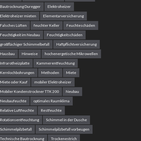
Bautrocknung Duregger
Elektroheizer
Elektroheizer mieten
Elementarversicherung
Falsches Lüften
feuchter Keller
Feuchteschäden
Feuchtigkeit im Neubau
Feuchtigkeitschäden
großflächiger Schimmelbefall
Haftpflichtversicherung
Hausbau
Hinweise
hochenergetische Mikrowellen
Infrarotheizplatte
Kammerentfeuchtung
Kernlochbohrungen
Methoden
Miete
Miete oder Kauf
mobiler Elektroheizer
Mobiler Kondenstrockner TTK 200
Neubau
Neubaufeuchte
optimales Raumklima
Relative Luftfeuchte
Restfeuchte
Rotationsentfeuchtung
Schimmel in der Dusche
Schimmelpilzbefall
Schimmelpilzbefall vorbeugen
Technische Bautrocknung
Trockenestrich